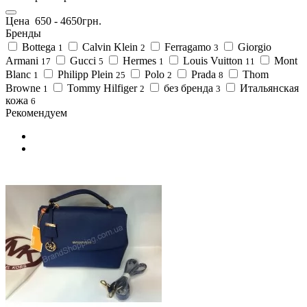
Цена
650
-
4650
грн.
Бренды
Bottega
Calvin Klein
Ferragamo
Giorgio
1
2
3
Armani
Gucci
Hermes
Louis Vuitton
Mont
17
5
1
11
Blanc
Philipp Plein
Polo
Prada
Thom
1
25
2
8
Browne
Tommy Hilfiger
без бренда
Итальянская
1
2
3
кожа
6
Рекомендуем