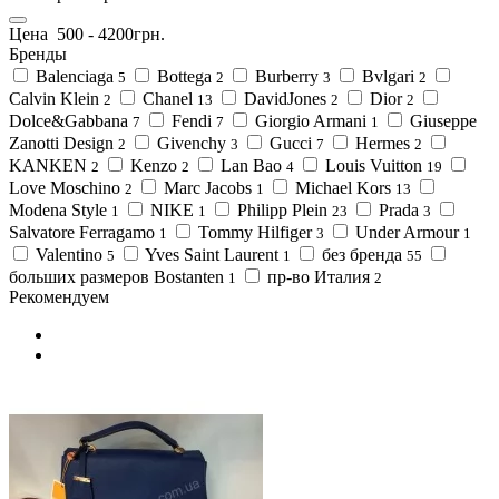
Цена
500
-
4200
грн.
Бренды
Balenciaga
Bottega
Burberry
Bvlgari
5
2
3
2
Calvin Klein
Chanel
DavidJones
Dior
2
13
2
2
Dolce&Gabbana
Fendi
Giorgio Armani
Giuseppe
7
7
1
Zanotti Design
Givenchy
Gucci
Hermes
2
3
7
2
KANKEN
Kenzo
Lan Bao
Louis Vuitton
2
2
4
19
Love Moschino
Marc Jacobs
Michael Kors
2
1
13
Modena Style
NIKE
Philipp Plein
Prada
1
1
23
3
Salvatore Ferragamo
Tommy Hilfiger
Under Armour
1
3
1
Valentino
Yves Saint Laurent
без бренда
5
1
55
больших размеров Bostanten
пр-во Италия
1
2
Рекомендуем