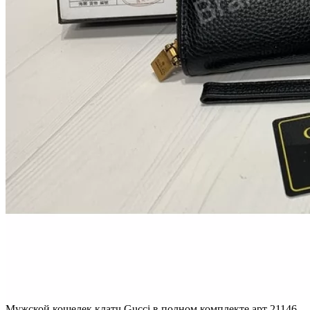
Мужской кошелек клатч Gucci в полном комплекте арт 21146